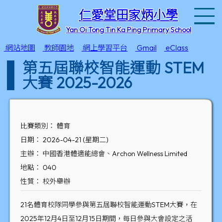
T
仁愛堂田家炳小學
Yan Oi Tong Tin Ka Ping Primary School
網站地圖
教師園地
網上學習平台
Gmail
eClass
第五屆聯校智能運動 STEM
大賽 2025-2026
比賽類別： 體育
日期： 2026-04-21 (星期二)
主辦： 中國香港體適能總會、Archon Wellness Limited
地點： 040
性質： 校外舉辦
21名體育校隊同學參與第五屆聯校智能運動STEM大賽，在
2025年12月4日至12月15日期間，每日參與大會設定之活