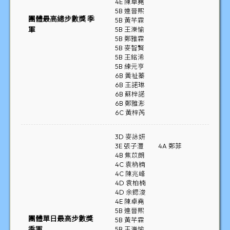
4E 陳卓堯
5B 連晉熙
團體最高總步數獎 季
5B 黃芊霖
軍
5B 王濼愉
5B 鄭雅霖
5B 麥智賢
5B 王銘浠
5B 練元亨
6B 黃祉蓁
6B 王諾琳
6B 蘇梓諾
6B 鄭雅浵
6C 黃梓芮
3D 麥詠妍
3E 張子灃
4A 鄭菲
4B 焦苡朗
4C 袁枘楠
4C 陳兆峰
4D 袁柏楠
4D 余鍶浚
4E 陳卓堯
5B 連晉熙
團體單日最高步數獎
5B 黃芊霖
季軍
5B 王濼愉