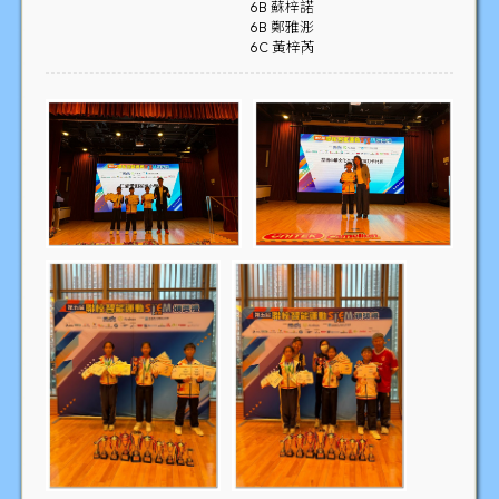
6B 蘇梓諾
6B 鄭雅浵
6C 黃梓芮