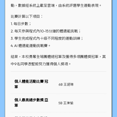
動，數據經系統上載至雲端，由系統評選學生運動表現。
比賽計算以下項目：
1. 每日步數；
2. 每天參與程式內10-15分鐘的體適能挑戰；
3. 學生完成程式內十級不同程度的運動訓練；
4. AI 體適能運動挑戰賽。
結果，本校勇奪全場團體總冠軍及獲得多項團體獎冠軍，其
中9名同學憑堅毅努力獲得個人獎項。
個人體能活動比賽 冠
6B 王諾琳
軍
個人最高總步數獎 亞
5B 王濼愉
軍