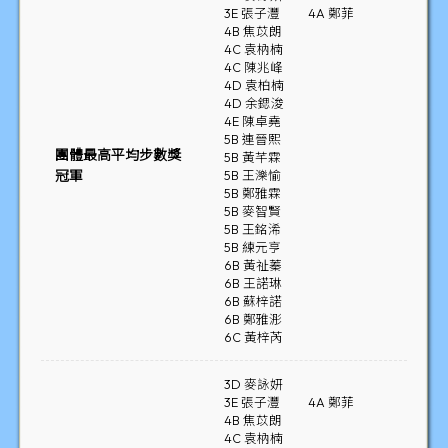
3E 張子灃
4A 鄭菲
4B 焦苡朗
4C 袁枘楠
4C 陳兆峰
4D 袁柏楠
4D 余鍶浚
4E 陳卓堯
5B 連晉熙
團體最高平均步數獎
5B 黃芊霖
冠軍
5B 王濼愉
5B 鄭雅霖
5B 麥智賢
5B 王銘浠
5B 練元亨
6B 黃祉蓁
6B 王諾琳
6B 蘇梓諾
6B 鄭雅浵
6C 黃梓芮
3D 麥詠妍
3E 張子灃
4A 鄭菲
4B 焦苡朗
4C 袁枘楠