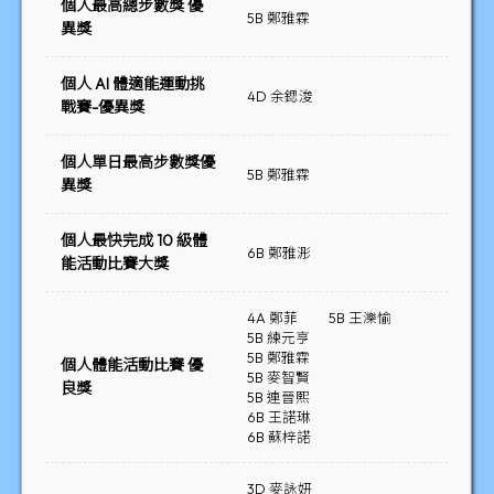
個人最高總步數獎 優
5B 鄭雅霖
異獎
個人 AI 體適能運動挑
4D 余鍶浚
戰賽-優異獎
個人單日最高步數獎優
5B 鄭雅霖
異獎
個人最快完成 10 級體
6B 鄭雅浵
能活動比賽大獎
4A 鄭菲
5B 王濼愉
5B 練元亨
5B 鄭雅霖
個人體能活動比賽 優
5B 麥智賢
良獎
5B 連晉熙
6B 王諾琳
6B 蘇梓諾
3D 麥詠妍