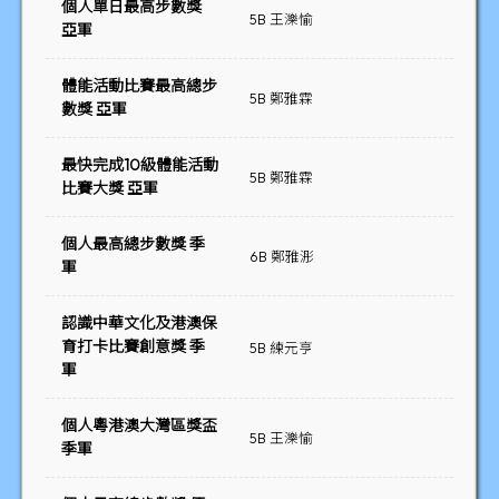
個人單日最高步數獎
5B 王濼愉
亞軍
體能活動比賽最高總步
5B 鄭雅霖
數獎 亞軍
最快完成10級體能活動
5B 鄭雅霖
比賽大獎 亞軍
個人最高總步數獎 季
6B 鄭雅浵
軍
認識中華文化及港澳保
育打卡比賽創意獎 季
5B 練元亨
軍
個人粵港澳大灣區獎盃
5B 王濼愉
季軍