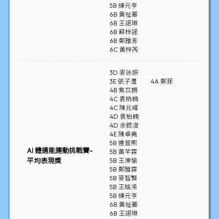
5B 練元亨
6B 黃祉蓁
6B 王諾琳
6B 蘇梓諾
6B 鄭雅浵
6C 黃梓芮
3D 麥詠妍
3E 張子灃
4A 鄭菲
4B 焦苡朗
4C 袁枘楠
4C 陳兆峰
4D 袁柏楠
4D 余鍶浚
4E 陳卓堯
5B 連晉熙
AI 體適能運動挑戰賽-
5B 黃芊霖
平均表現獎
5B 王濼愉
5B 鄭雅霖
5B 麥智賢
5B 王銘浠
5B 練元亨
6B 黃祉蓁
6B 王諾琳