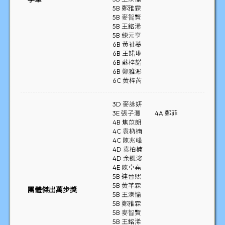
5B 鄭雅霖
5B 麥智賢
5B 王銘浠
5B 練元亨
6B 黃祉蓁
6B 王諾琳
6B 蘇梓諾
6B 鄭雅浵
6C 黃梓芮
3D 麥詠妍
3E 張子灃
4A 鄭菲
4B 焦苡朗
4C 袁枘楠
4C 陳兆峰
4D 袁柏楠
4D 余鍶浚
4E 陳卓堯
5B 連晉熙
5B 黃芊霖
團體傑出萬步獎
5B 王濼愉
5B 鄭雅霖
5B 麥智賢
5B 王銘浠