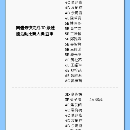
4C 陳兆峰
4D 袁柏楠
4D 余鍶浚
4E 陳卓堯
5B 連晉熙
團體最快完成 10 級體
5B 黃芊霖
能活動比賽大獎 亞軍
5B 王濼愉
5B 鄭雅霖
5B 麥智賢
5B 王銘浠
5B 練元亨
6B 黃祉蓁
6B 王諾琳
6B 蘇梓諾
6B 鄭雅浵
6C 黃梓芮
3D 麥詠妍
3E 張子灃
4A 鄭菲
4B 焦苡朗
4C 袁枘楠
4C 陳兆峰
4D 袁柏楠
4D 余鍶浚