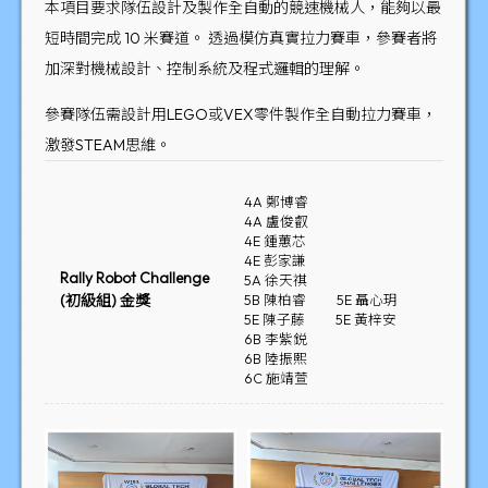
本項目要求隊伍設計及製作全自動的競速機械人，能夠以最
短時間完成 10 米賽道。 透過模仿真實拉力賽車，參賽者將
加深對機械設計、控制系統及程式邏輯的理解。
參賽隊伍需設計用LEGO或VEX零件製作全自動拉力賽車，
激發STEAM思維。
4A 鄭博睿
4A 盧俊叡
4E 鍾蕙芯
4E 彭家謙
Rally Robot Challenge
5A 徐天祺
(初級組) 金獎
5B 陳柏睿
5E 聶心玥
5E 陳子藤
5E 黃梓安
6B 李紫鋭
6B 陸振熙
6C 施靖萱