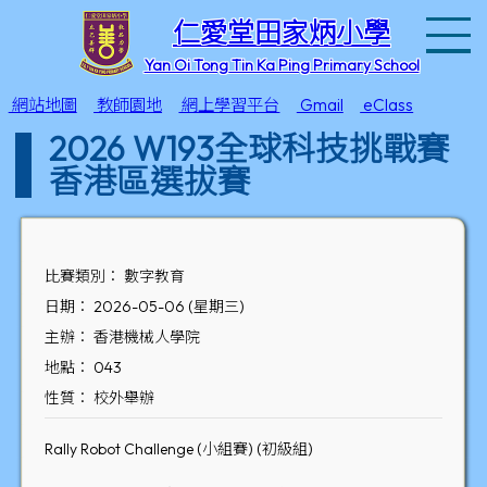
T
仁愛堂田家炳小學
Yan Oi Tong Tin Ka Ping Primary School
網站地圖
教師園地
網上學習平台
Gmail
eClass
2026 W193全球科技挑戰賽
香港區選拔賽
比賽類別： 數字教育
日期： 2026-05-06 (星期三)
主辦： 香港機械人學院
地點： 043
性質： 校外舉辦
Rally Robot Challenge (小組賽) (初級組)