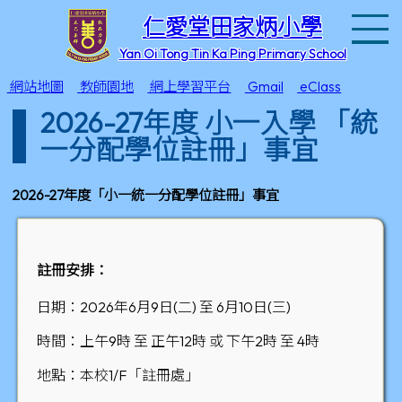
T
仁愛堂田家炳小學
Yan Oi Tong Tin Ka Ping Primary School
網站地圖
教師園地
網上學習平台
Gmail
eClass
2026-27年度 小一入學 「統
一分配學位註冊」事宜
2026-27年度「小一統一分配學位註冊」事宜
註冊安排：
日期：2026年6月9日(二) 至 6月10日(三)
時間：上午9時 至 正午12時 或 下午2時 至 4時
地點：本校1/F「註冊處」