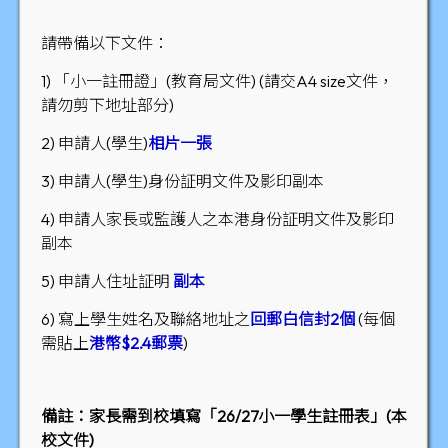
請帶備以下文件：
1) 「小一註冊證」(教育局文件) (請交A4 size文件，
請勿剪下地址部分)
2) 申請人(學生)
相片一張
3) 申請人(學生)身份証明文件及影印副本
4) 申請人家長或監護人之本港身份証明文件及影印
副本
5) 申請人住址証明
副本
6) 寫上學生姓名及聯絡地址之
回郵白信封2個
(每個
需貼上
港幣$2.4郵票
)
備註：家長需到校填寫「26/27小一學生註冊表」(本
校文件)