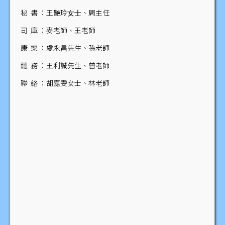
秘 書 ：王艷玲⼥⼠、周主任
司 庫 ：麥老師、王老師
康 樂 ：盧永昌先生、孫老師
總 務 ：王利誠先⽣、曾老師
聯 絡 ：胡嘉雯女士、林老師