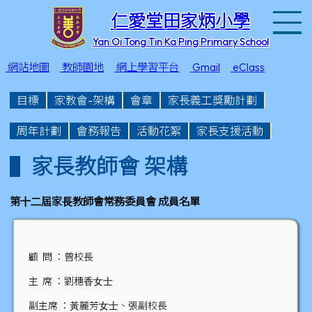
T
仁愛堂田家炳小學
Yan Oi Tong Tin Ka Ping Primary School
網站地圖
教師園地
網上學習平台
Gmail
eClass
目標
家教會-架構
會章
家長義工獎勵計劃
周年計劃
會務報告
活動花絮
家長支援活動
家長教師會 架構
第⼗⼆屆家⾧教師會常務委員會 成員名單
顧 問 ：曾校長
主 席 ：劉穗⾹⼥⼠
副主席 ：⿈麗芳⼥⼠、張副校長