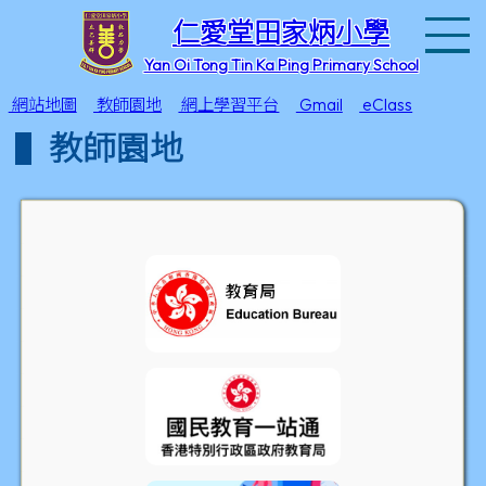
T
仁愛堂田家炳小學
Yan Oi Tong Tin Ka Ping Primary School
網站地圖
教師園地
網上學習平台
Gmail
eClass
教師園地