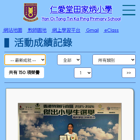
T
仁愛堂田家炳小學
Yan Oi Tong Tin Ka Ping Primary School
網站地圖
教師園地
網上學習平台
Gmail
eClass
活動成績記錄
共有
150
項榮譽