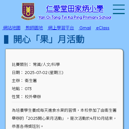
T
仁愛堂田家炳小學
Yan Oi Tong Tin Ka Ping Primary School
網站地圖
教師園地
網上學習平台
Gmail
eClass
開心「果」月活動
比賽類別： 常識/人文/科學
日期： 2025-07-02 (星期三)
主辦： 衞生署
地點： 073
性質： 校外舉辦
為培養學生養成每天進食水果的習慣，本校參加了由衞生署
舉辦的「2025開心果月活動」，是次活動於4月10月結束，
恭喜各得獎班別。