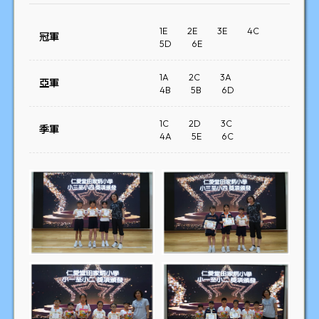
1E
2E
3E
4C
冠軍
5D
6E
1A
2C
3A
亞軍
4B
5B
6D
1C
2D
3C
季軍
4A
5E
6C