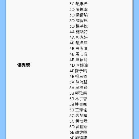
3C 黎康樺
3D 張悦晞
3D 梁倩瑜
3D 譚智恩
3D 楊芊悦
4A 施頌詩
4A 郭泳妍
4B 黎燁熙
4B 房泳潼
4B 馬心悦
4B 陳穎俞
優異獎
4D 李婥瑜
4E 陳予晴
4E 楊玉儀
5A 陳海藍
5A 吳梓鍚
5B 鄭雅霖
5B 林子睿
5B 連晉熙
5B 王濼愉
5C 鄧懿晴
5C 黃愷曈
5D 黃愷昕
6E 顏健暉
6E 施瑋諾