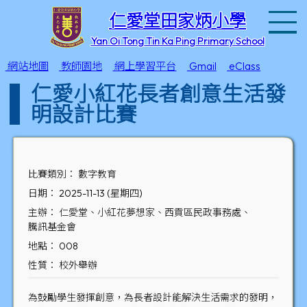
T
仁愛堂田家炳小學
Yan Oi Tong Tin Ka Ping Primary School
網站地圖
教師園地
網上學習平台
Gmail
eClass
仁愛小紅花長者創意生活發
明設計比賽
比賽類別： 數字教育
日期： 2025-11-13 (星期四)
主辦： 仁愛堂、小紅花夢想家、西貢區民政事務處、
騰訊基金會
地點： 008
性質： 校外舉辦
為鼓勵學生發揮創意，為長者設計能解決生活需求的發明，