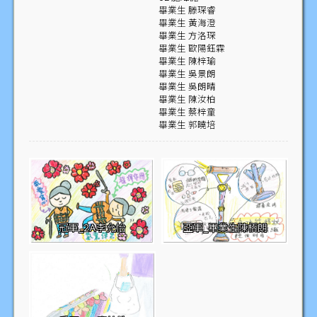
畢業生 滕琛睿
畢業生 黃海澄
畢業生 方洛琛
畢業生 歐陽鈺霖
畢業生 陳梓瑜
畢業生 吳景朗
畢業生 吳朗晴
畢業生 陳汝柏
畢業生 蔡梓童
畢業生 郭曉培
冠軍_2A李允怡
亞軍_畢業生陳栢朗