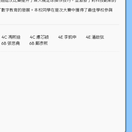
透過這次比賽提升了無人機足球操作技巧，並激發了對科技創新的
了數字教育的發展。本校同學在是次大賽中獲得了最佳學校參與
4C 馮熙迪
4C 慮芯穎
4E 李凱申
4E 潘啟弦
6B 張思堯
6B 鄺彥熙