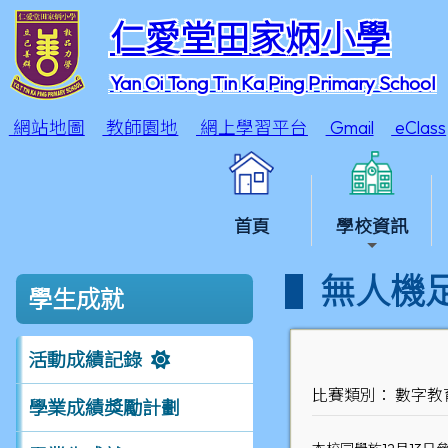
仁愛堂田家炳小學
Yan Oi Tong Tin Ka Ping Primary School
網站地圖
教師園地
網上學習平台
Gmail
eClass
首頁
學校資訊
無人機
學生成就
活動成績記錄
比賽類別： 數字教
學業成績獎勵計劃