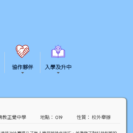
協作夥伴
入學及升中
佛教正覺中學
地點： 019
性質： 校外舉辦