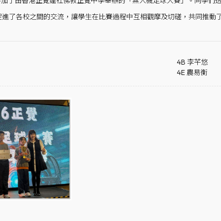
日參加了由香港正覺蓮社佛教正覺中學舉辦的「無人機足球大賽」。同學們
促進了各校之間的交流，讓學生在比賽過程中互相觀摩及切磋，共同推動
4B 李芊悠
4E 農易衡