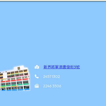
新界將軍澳唐俊街3號
2457 1302
2246 3506
office@yottkpps.edu.hk
家炳小學
©2026 版權所有