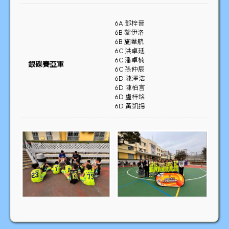
6A 鄧梓晉
6B 黎伊洛
6B 施葦航
6C 洪卓廷
6C 潘卓楠
銀碟賽亞軍
6C 孫仲辰
6D 陳澤浩
6D 陳柏言
6D 盧梓銘
6D 黃凱揚