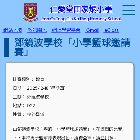
T
仁愛堂田家炳小學
Yan Oi Tong Tin Ka Ping Primary School
網站地圖
教師園地
網上學習平台
Gmail
eClass
鄧鏡波學校「小學籃球邀請
賽」
比賽類別： 體育
日期： 2025-12-18 (星期四)
主辦： 鄧鏡波學校
地點： 022
性質： 校外舉辦
由鄧鏡波學校主辦的「小學籃球邀請賽」，在激烈的比賽
下，本校男子籃球隊表現出色，獲得亞軍，獲益良多。