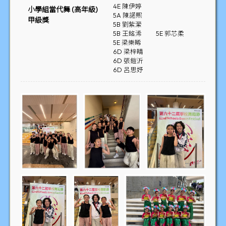
4E 陳伊婷
小學組當代舞 (高年級)
5A 陳諾熙
甲級獎
5B 劉紫瀠
5B 王銘浠
5E 郭芯柔
5E 梁樂晞
6D 梁梓晴
6D 張鎧沂
6D 呂思妤