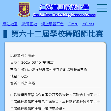
T
仁愛堂田家炳小學
Yan Oi Tong Tin Ka Ping Primary School
網站地圖
教師園地
網上學習平台
Gmail
eClass
第六十二屆學校舞蹈節比賽
比賽類別： 舞蹈
日期： 2026-03-10 (星期二)
主辦： 教育局課程發展處和學界舞蹈協會聯合主辦
地點： 026
性質： 校外舉辦
由香港學界舞蹈協會有限公司及香港教育局聯合主辦第六十
二屆學校舞蹈節比賽已完滿結束。本校現代舞校隊於第六十
二屆學校舞蹈節比賽中獲得甲級獎。