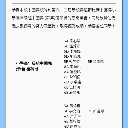
恭賀本校中國舞校隊於第六十二屆學校舞蹈節比賽中獲得小
學高年級組中國舞 (群舞)優等獎的最高榮譽，同時欣賞他們
過去數個月的努力及堅持，取得優秀成績，恭喜各位同學！
3A 梁心泳
3C 羅焯姸
5D 李翊嫚
5D 施筠嵐
5E 郭芯柔
5E 梁樂晞
小學高年級組中國舞
6A 李潁彤
(群舞)優等獎
6A 陸施鳴
6B 陳穎偲
6D 李卓遙
6E 伍梓萌
6E 潘穎彤
3A 黃浠桐
3B 李允怡
3E 許善婷
4A 郭子琳
4B 劉梓煒
4D 謝瑜𦭵