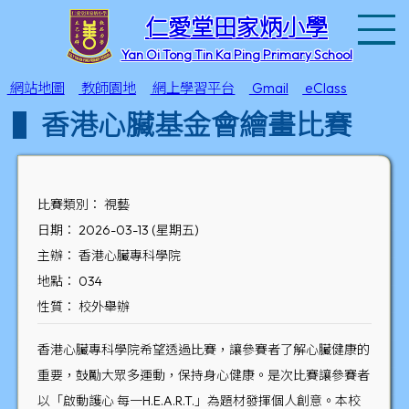
T
仁愛堂田家炳小學
Yan Oi Tong Tin Ka Ping Primary School
網站地圖
教師園地
網上學習平台
Gmail
eClass
香港心臟基金會繪畫比賽
比賽類別： 視藝
日期： 2026-03-13 (星期五)
主辦： 香港心臟專科學院
地點： 034
性質： 校外舉辦
香港心臟專科學院希望透過比賽，讓參賽者了解心臟健康的
重要，鼓勵大眾多運動，保持身心健康。是次比賽讓參賽者
以「啟動護心 每一H.E.A.R.T.」為題材發揮個人創意。本校