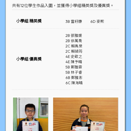
共有12位學生作品入圍，並獲得小學組精英獎及優異獎。
小學組 精英獎
3B 雷籽康
6D 麥熙
2B 張雅媛
2B 徐萬喬
2C 賴雋旻
2C 賴潁筠
4E 史敬之
小學組 優異獎
4E 陳予晴
5B 鄭雅霖
5B 林子睿
6B 鄭雅浵
6C 陳海晴