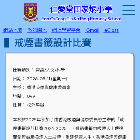
T
仁愛堂田家炳小學
Yan Oi Tong Tin Ka Ping Primary School
網站地圖
教師園地
網上學習平台
Gmail
eClass
戒煙書籤設計比賽
比賽類別： 常識/人文/科學
日期： 2026-05-11 (星期一)
主辦： 香港吸煙與健康委員會
地點： 049
性質： 校外舉辦
本校於2025年參加了由香港吸煙與健康委員會主辦的「戒
煙書籤設計比賽2024-2025」，透過書籤向吸煙人士傳達
關愛與鼓勵吸煙人士戒煙，重建健康人生。香港吸煙與健康