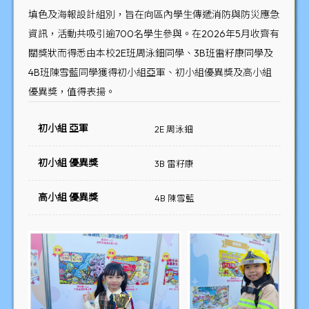
填色及海報設計組別，旨在向區內學生傳遞消防與防災應急
資訊，活動共吸引逾700名學生參與。在2026年5月收齊有
關獎狀而得悉由本校2E班周泳鈿同學、3B班雷籽康同學及
4B班陳雪藍同學獲得初小組亞軍、初小組優異獎及高小組
優異獎，值得表揚。
初小組 亞軍
2E 周泳鈿
初小組 優異獎
3B 雷籽康
高小組 優異獎
4B 陳雪藍