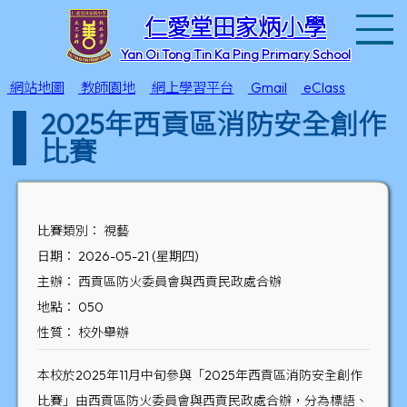
T
仁愛堂田家炳小學
Yan Oi Tong Tin Ka Ping Primary School
網站地圖
教師園地
網上學習平台
Gmail
eClass
2025年西貢區消防安全創作
比賽
比賽類別： 視藝
日期： 2026-05-21 (星期四)
主辦： 西貢區防火委員會與西貢民政處合辦
地點： 050
性質： 校外舉辦
本校於2025年11月中旬參與「2025年西貢區消防安全創作
比賽」由西貢區防火委員會與西貢民政處合辦，分為標語、