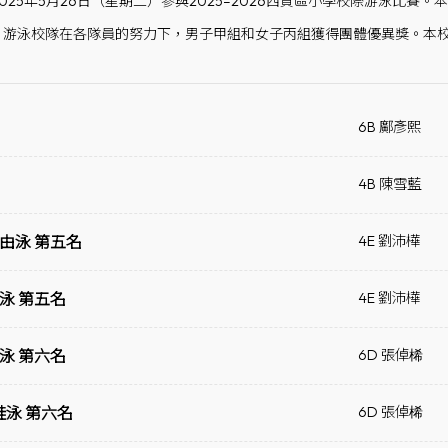
025年5月26日（星期二）參與2025–2026西貢區小學校際游泳比
，游泳校隊在各隊員的努力下，男子甲組和女子丙組獲得團體優異獎。本校
6B 鄺彥熙
4B 陳雪藍
自由泳 第五名
4E 劉沛樺
泳 第五名
4E 劉沛樺
泳 第六名
6D 張倬桸
蛙泳 第六名
6D 張倬桸