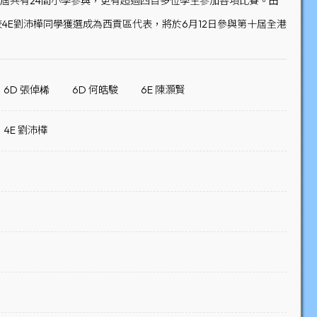
賽。本屆共有24間小學參與，更有超過四百多位學生參加各項比賽。田
4E劉沛樺同學獲選成為西貢區代表，將於6月12日參與第十屆全港
6D 張倬桸
6D 何皓駿
6E 陳灝賢
4E 劉沛樺