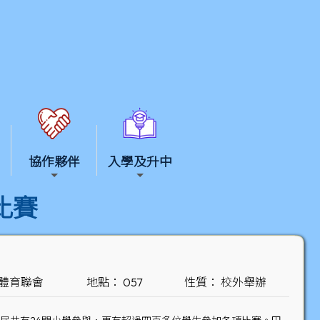
協作夥伴
入學及升中
比賽
界體育聯會
地點： 057
性質： 校外舉辦