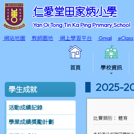
仁愛堂田家炳小學
Yan Oi Tong Tin Ka Ping Primary School
網站地圖
教師園地
網上學習平台
Gmail
eClass
首頁
學校資訊
2025
學生成就
活動成績記錄
比賽類別： 體育
學業成績獎勵計劃