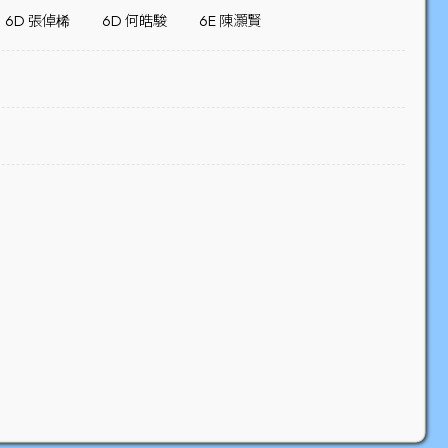
6D 張倬桸
6D 何皓駿
6E 陳灝賢