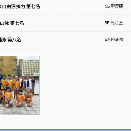
50米自由泳接力 第七名
6B 鄺彥熙
自由泳 第七名
5B 周芷萱
蛙泳 第八名
6A 陸施鳴