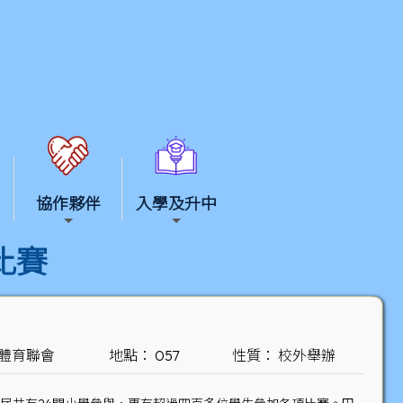
協作夥伴
入學及升中
比賽
界體育聯會
地點： 057
性質： 校外舉辦