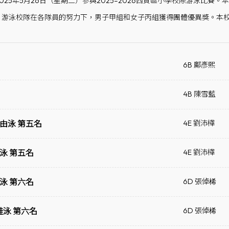
025年5月26日（星期二）參與2025–2026西貢區小學校際游泳比
，游泳校隊在各隊員的努力下，男子甲組和女子丙組獲得團體優異獎。本校
6B 鄺彥熙
4B 陳雪藍
自由泳 第五名
4E 劉沛樺
泳 第五名
4E 劉沛樺
泳 第六名
6D 張倬桸
蛙泳 第六名
6D 張倬桸