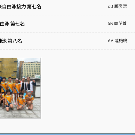
50米自由泳接力 第七名
6B 鄺彥熙
自由泳 第七名
5B 周芷萱
蛙泳 第八名
6A 陸施鳴