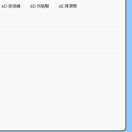
6D 張倬桸
6D 何皓駿
6E 陳灝賢