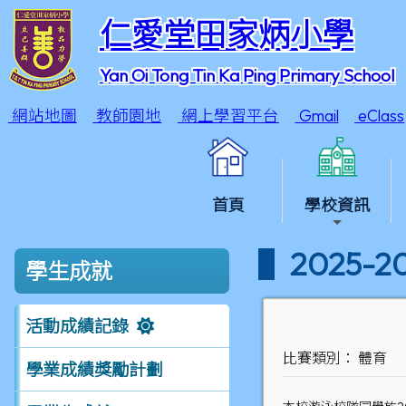
仁愛堂田家炳小學
Yan Oi Tong Tin Ka Ping Primary School
網站地圖
教師園地
網上學習平台
Gmail
eClass
首頁
學校資訊
2025
學生成就
活動成績記錄
比賽類別： 體育
學業成績獎勵計劃