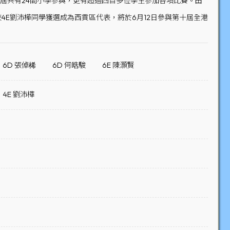
賽。本屆共有24間小學參與，更有超過四百多位學生參加各項比賽。田
4E劉沛樺同學獲選成為西貢區代表，將於6月12日參與第十屆全港
6D 張倬桸
6D 何皓駿
6E 陳灝賢
4E 劉沛樺