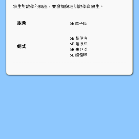
學生對數學的興趣，並發掘與培訓數學資優生。
銀獎
6E 羅子民
6B 黎伊洛
6B 陸振熙
銅獎
6B 朱羿泓
6E 顏健暉