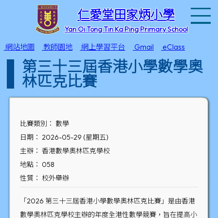
T
仁愛堂田家炳小學
Yan Oi Tong Tin Ka Ping Primary School
網站地圖
教師園地
網上學習平台
Gmail
eClass
第三十三屆香港小學數學奧
林匹克比賽
比賽類別： 數學
日期： 2026-05-29 (星期五)
主辦： 香港數學奧林匹克學校
地點： 058
性質： 校外舉辦
「2026 第三十三屆香港小學數學奧林匹克比賽」是由香港
數學奧林匹克學校主辦的年度全港性數學競賽，旨在提高小