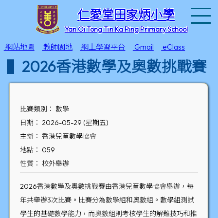
T
仁愛堂田家炳小學
Yan Oi Tong Tin Ka Ping Primary School
網站地圖
教師園地
網上學習平台
Gmail
eClass
2026香港數學及奧數挑戰賽
比賽類別： 數學
日期： 2026-05-29 (星期五)
主辦： 香港兒童數學協會
地點： 059
性質： 校外舉辦
2026香港數學及奧數挑戰賽由香港兒童數學協會舉辦，每
年共舉辦3次比賽。比賽分為數學組和奧數組。數學組測試
學生的基礎數學能力，而奧數組則考核學生的解難技巧和推