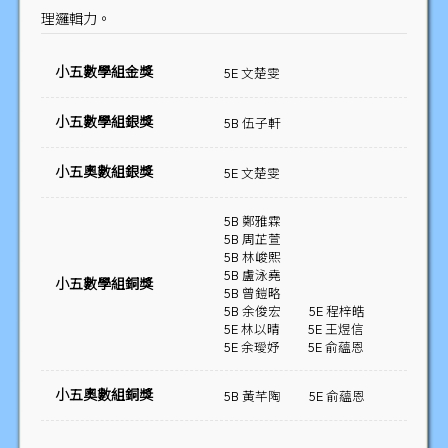
理邏輯力。
小五數學組金獎
5E 文楚雯
小五數學組銀獎
5B 伍子軒
小五奧數組銀獎
5E 文楚雯
5B 鄭雅霖
5B 周芷萱
5B 林峻熙
5B 盧泳堯
小五數學組銅獎
5B 曾鎧略
5B 余俊宏
5E 程梓皓
5E 林以晴
5E 王煜信
5E 余璦妤
5E 俞蘊恩
小五奧數組銅獎
5B 黃芊陶
5E 俞蘊恩