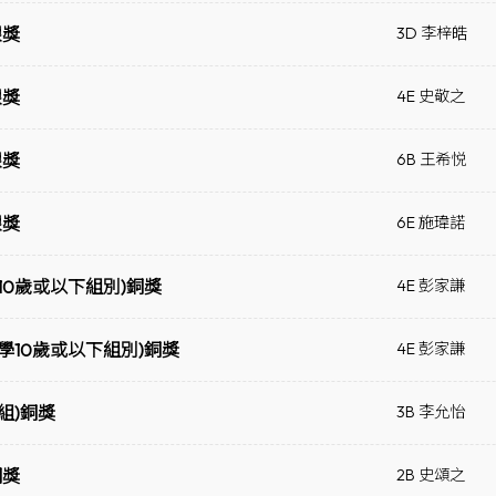
銀獎
3D 李梓皓
銀獎
4E 史敬之
銀獎
6B 王希悦
銀獎
6E 施瑋諾
10歲或以下組別)銅獎
4E 彭家謙
學10歲或以下組別)銅獎
4E 彭家謙
組)銅獎
3B 李允怡
銅獎
2B 史頌之