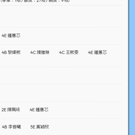
1項 / 銀獎：27項 / 銅獎：9項）
4E 鍾蕙芯
4B 黎燁熙
4C 陳雅琳
4C 王熙雯
4E 鍾蕙芯
2E 陳珮琦
4E 鍾蕙芯
4B 李晉曦
5E 黃穎欣