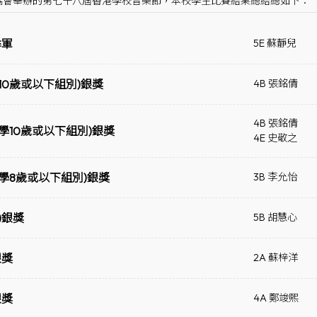
會舉辦的第七十八屆香港學校音樂節，本校學生比賽結果總結總如下： （季軍：
季軍
5E 蘇靜兒
10歲或以下組別)銀獎
4B 張銘倩
4B 張銘倩
學10歲或以下組別)銀獎
4E 史敬之
學8歲或以下組別)銀獎
3B 李允怡
)銀獎
5B 胡慧心
銀獎
2A 蘇梓洋
銀獎
4A 鄭竣熙