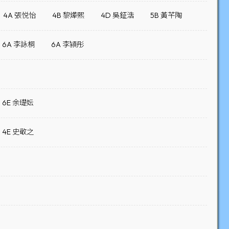
4A 張悦怡
4B 黎燁熙
4D 吳鉦浩
5B 黃芊陶
6A 李詠桐
6A 李潁彤
6E 余璴妘
4E 史敬之