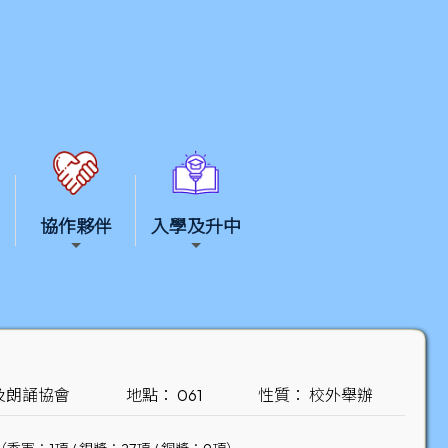
協作夥伴
入學及升中
及朗誦協會
地點： 061
性質： 校外舉辦