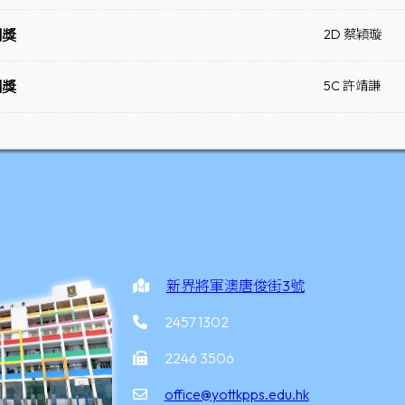
銅獎
2D 蔡穎璇
銅獎
5C 許靖謙
新界將軍澳唐俊街3號
2457 1302
2246 3506
office@yottkpps.edu.hk