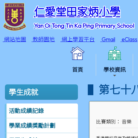
仁愛堂田家炳小學
Yan Oi Tong Tin Ka Ping Primary School
網站地圖
教師園地
網上學習平台
Gmail
eClass
首頁
學校資訊
第七十
學生成就
活動成績記錄
比賽類別： 音樂
學業成績獎勵計劃