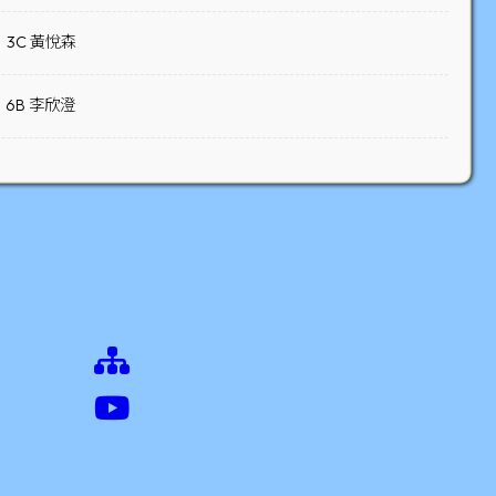
3C 黃悅森
6B 李欣澄