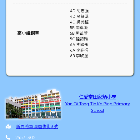
4D 胡志強
4D 吳鉦浩
4D 吳苑榣
5B 關卓凝
高小組銅章
5B 周芷萱
5C 陸詩雅
6A 李潁彤
6A 李詠桐
6B 李欣澄
仁愛堂田家炳小學
Yan Oi Tong Tin Ka Ping Primary
School
新界將軍澳唐俊街3號
2457 1302