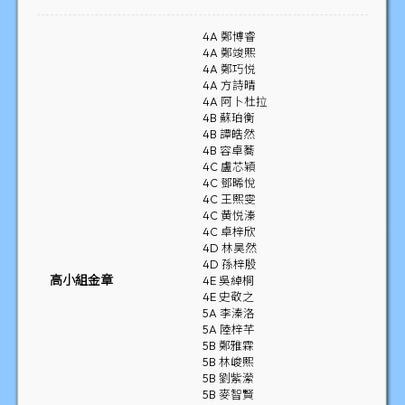
4A 鄭博睿
4A 鄭竣熙
4A 鄭巧悦
4A 方詩晴
4A 阿卜杜拉
4B 蘇珀衡
4B 譚皓然
4B 容卓蕎
4C 盧芯穎
4C 鄧晞悅
4C 王熙雯
4C 黄悦溱
4C 卓梓欣
4D 林昊然
4D 孫梓殷
高小組金章
4E 吳綽桐
4E 史敬之
5A 李溱洛
5A 陸梓芊
5B 鄭雅霖
5B 林峻熙
5B 劉紫瀠
5B 麥智賢