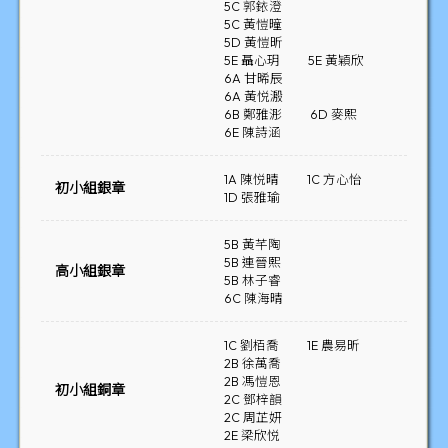
5C 郭銥澄
5C 黃愷曈
5D 黃愷昕
5E 聶心玥
5E 黃穎欣
6A 甘晞辰
6A 黃悦溵
6B 鄭雅浵
6D 麥熙
6E 陳詩涵
1A 陳悦晴
1C 方心怡
初小組銀章
1D 張雅瑜
5B 黃芊陶
5B 連晉熙
高小組銀章
5B 林子睿
6C 陳海晴
1C 劉栢喬
1E 農易昕
2B 徐萬喬
2B 馮愷恩
初小組銅章
2C 鄧梓韻
2C 周芷妍
2E 梁欣悦