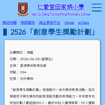
T
仁愛堂田家炳小學
Yan Oi Tong Tin Ka Ping Primary School
網站地圖
教師園地
網上學習平台
Gmail
eClass
2526「創意學生獎勵計劃」
比賽類別： 視藝
日期： 2026-06-05 (星期五)
主辦： 香港美術教育協會
地點： 064
性質： 校外舉辦
「創意學生獎勵計劃」透過推行一系列美術教育活動，旨在
發掘孩子與生俱來的創意潛能及藝術表現能力。本年度本校
參加計劃人數超過150人，最終共82人獲得獎章：59人獲取