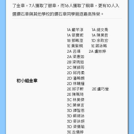
了金章，7人獲取了銀章，而16人獲取了銅章，更有10人入
選鑽石章與其他學校的鑽石章同學競逐最高殊榮。
1A 嚴芊淳
1A 胡文喬
1A 張寶妮
1A 陳昊哲
1B 鄧晞澄
1D 余政宏
1E 黃紫桐
1E 蔣詠晞
2A 呂靖
2A 盧㛄婷
2A 梁惠如
2B 梁琇如
2C 陳潁筠
2D 邱月柔
2D 潘晞朗
初小組金章
2D 林曉橦
2E 邱子軒
2E 盧巧瑩
2E 陳珮琦
3C 林昊傑
3C 葉倬言
3D 譚智恩
3D 蘇婼詠
3D 麥詠妍
3D 梁倩瑜
3E 丘倩婷