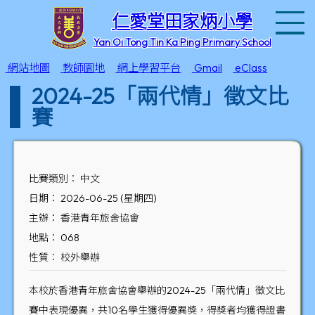
T
仁愛堂田家炳小學
Yan Oi Tong Tin Ka Ping Primary School
網站地圖
教師園地
網上學習平台
Gmail
eClass
2024-25「兩代情」徵文比
賽
比賽類別： 中文
日期： 2026-06-25 (星期四)
主辦： 香港青年旅舍協會
地點： 068
性質： 校外舉辦
本校於香港青年旅舍協會舉辦的2024-25「兩代情」徵文比
賽中表現優異，共10名學生獲得優異獎，得獎者均獲得證書