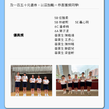
及一百五十元書券，以茲鼓勵。恭喜獲獎同學!
5B 任雅柔
5B 林峻熙
5E 聶心玥
6C 潘卓楠
6A 葉子渘
優異獎
畢業生 陳皓靖
畢業生 王彥心
畢業生 陳梓晴
畢業生 滕叡兒
畢業生 梁晉軒