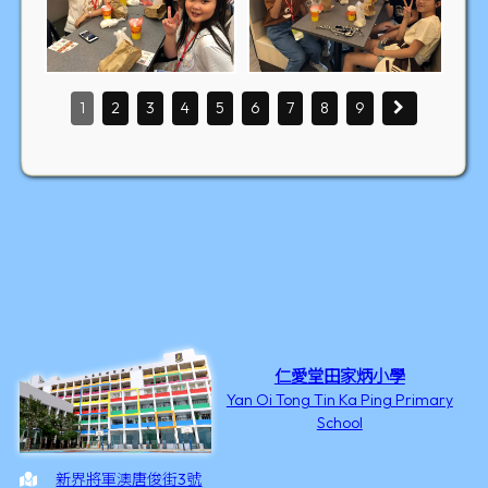
1
2
3
4
5
6
7
8
9
仁愛堂田家炳小學
Yan Oi Tong Tin Ka Ping Primary
School
新界將軍澳唐俊街3號