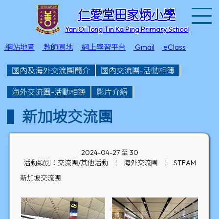
T
仁愛堂田家炳小學
Yan Oi Tong Tin Ka Ping Primary School
網站地圖
教師園地
網上學習平台
Gmail
eClass
國內及海外交流團簡介
國內交流團-活動相簿
海外交流團-活動相簿
影片介紹
新加坡交流團
2024-04-27 至 30
活動類別：交流團/其他活動
¦
海外交流團
¦
STEAM
新加坡交流團