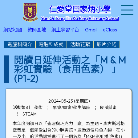
T
仁愛堂田家炳小學
Yan Oi Tong Tin Ka Ping Primary School
網站地圖
教師園地
網上學習平台
Gmail
eClass
電腦科簡介
電腦科成就
活動花絮
影片介紹
閱讀日延伸活動之「M & M
彩虹實驗（食用色素） 」
(P1-2)
2024-05-23 (星期四)
活動類別：學術
¦
早會/周會/學生講座
¦
閱讀計劃
¦
STEAM
本年度閱讀日以「查理與巧克力工廠」為主題。奧古斯塔格
盧普是一個熱愛甜食的小胖男孩。透過這個角色人物，在小
一及小二的活動課堂進行了一個名為「M&M彩虹橋(色素)」