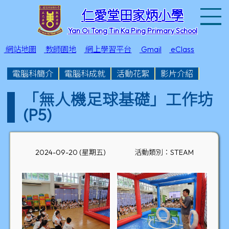
T
仁愛堂田家炳小學
Yan Oi Tong Tin Ka Ping Primary School
網站地圖
教師園地
網上學習平台
Gmail
eClass
電腦科簡介
電腦科成就
活動花絮
影片介紹
「無人機足球基礎」工作坊
(P5)
2024-09-20 (星期五)
活動類別：STEAM