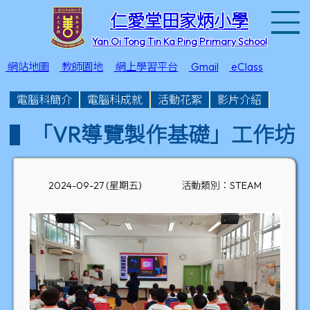
T
仁愛堂田家炳小學
Yan Oi Tong Tin Ka Ping Primary School
網站地圖
教師園地
網上學習平台
Gmail
eClass
電腦科簡介
電腦科成就
活動花絮
影片介紹
「VR導覽製作基礎」工作坊
2024-09-27 (星期五)
活動類別：STEAM