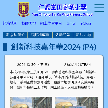
T
仁愛堂田家炳小學
Yan Oi Tong Tin Ka Ping Primary School
網站地圖
教師園地
網上學習平台
Gmail
eClass
電腦科簡介
電腦科成就
活動花絮
影片介紹
創新科技嘉年華2024 (P4)
2024-10-30 (星期三)
活動類別：STEAM
本校四年級學生於10月30日參與香港科學園舉辦「創新科
技嘉年華2024」。嘉年華以「科技引路 創新啟航」為題，
設有一系列互動和教育活動，包括本地發明及研究成果展
覽，創新科技網上工作坊、網上講座，以及互動遊戲等。