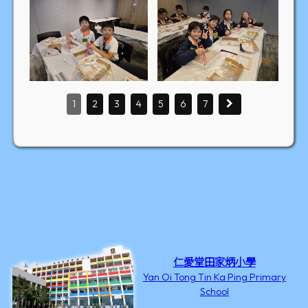
1
2
3
4
5
6
7
仁愛堂田家炳小學
Yan Oi Tong Tin Ka Ping Primary
School