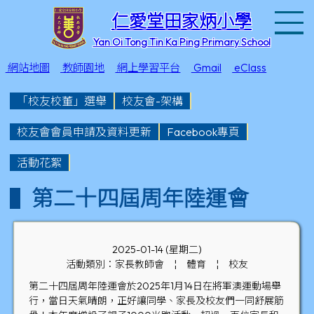
T
仁愛堂田家炳小學
Yan Oi Tong Tin Ka Ping Primary School
網站地圖
教師園地
網上學習平台
Gmail
eClass
「校友校董」選舉
校友會-架構
校友會會員申請及資料更新
Facebook專頁
活動花絮
第二十四屆周年陸運會
2025-01-14 (星期二)
活動類別：家長教師會
¦
體育
¦
校友
第二十四屆周年陸運會於2025年1月14日在將軍澳運動場舉
行，當日天氣晴朗，正好讓同學、家長及校友們一同舒展筋