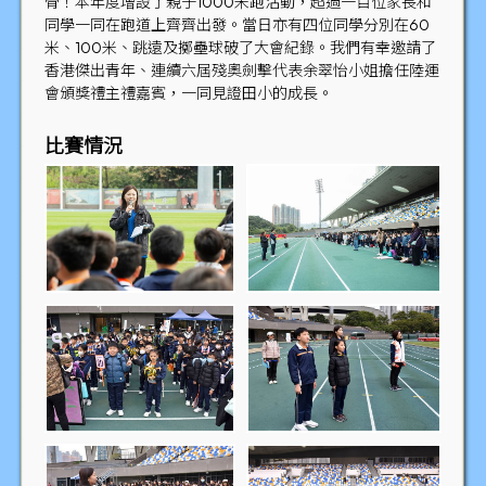
骨！本年度增設了親子1000米跑活動，超過一百位家長和
同學一同在跑道上齊齊出發。當日亦有四位同學分別在60
米、100米、跳遠及擲壘球破了大會紀錄。我們有幸邀請了
香港傑出青年、連續六屆殘奧劍擊代表余翠怡小姐擔任陸運
會頒獎禮主禮嘉賓，一同見證田小的成長。
比賽情況