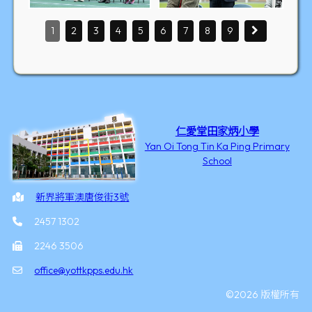
1
2
3
4
5
6
7
8
9
仁愛堂田家炳小學
Yan Oi Tong Tin Ka Ping Primary
School
新界將軍澳唐俊街3號
2457 1302
2246 3506
office@yottkpps.edu.hk
©2026 版權所有