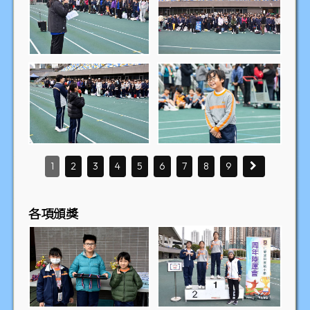
1
2
3
4
5
6
7
8
9
各項頒獎