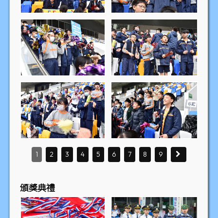
1
2
3
4
5
6
7
8
9
頒獎典禮