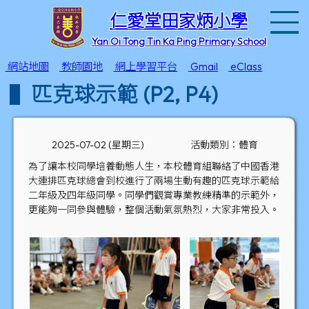
T
仁愛堂田家炳小學
Yan Oi Tong Tin Ka Ping Primary School
網站地圖
教師園地
網上學習平台
Gmail
eClass
匹克球示範 (P2, P4)
2025-07-02 (星期三)
活動類別：體育
為了讓本校同學培養動態人生，本校體育組聯絡了中國香港
大連排匹克球總會到校進行了兩場生動有趣的匹克球示範給
二年級及四年級同學。同學們觀賞專業教練精準的示範外，
更能夠一同參與體驗，整個活動氣氛熱烈，大家非常投入。