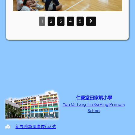
1
2
3
4
5
仁愛堂田家炳小學
Yan Oi Tong Tin Ka Ping Primary
School
新界將軍澳唐俊街3號