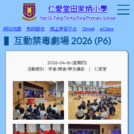
T
仁愛堂田家炳小學
Yan Oi Tong Tin Ka Ping Primary School
網站地圖
教師園地
網上學習平台
Gmail
eClass
互動禁毒劇場 2026 (P6)
2026-04-16 (星期四)
活動類別：早會/周會/學生講座
¦
仁愛堂