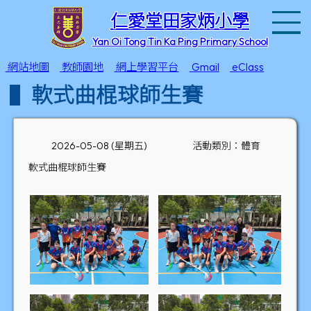
T
仁愛堂田家炳小學
Yan Oi Tong Tin Ka Ping Primary School
網站地圖
教師園地
網上學習平台
Gmail
eClass
軟式曲棍球師生賽
2026-05-08 (星期五)
活動類別：體育
軟式曲棍球師生賽