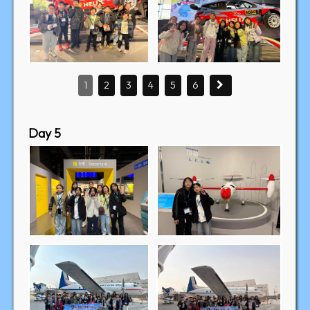
1
2
3
4
5
6
Day 5