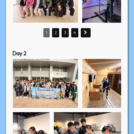
1
2
3
4
Day 2