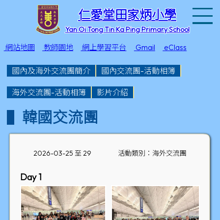
T
仁愛堂田家炳小學
Yan Oi Tong Tin Ka Ping Primary School
網站地圖
教師園地
網上學習平台
Gmail
eClass
國內及海外交流團簡介
國內交流團-活動相簿
海外交流團-活動相簿
影片介紹
韓國交流團
2026-03-25 至 29
活動類別：海外交流團
Day 1