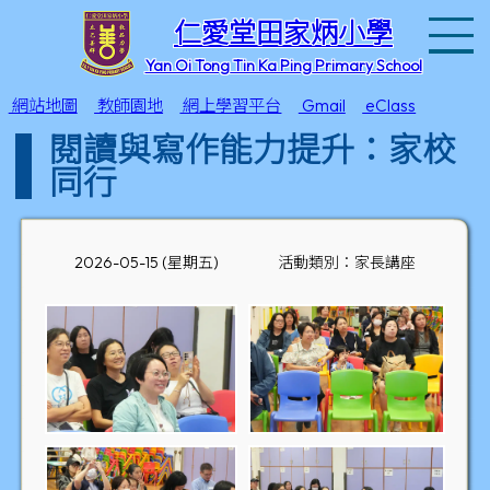
T
仁愛堂田家炳小學
Yan Oi Tong Tin Ka Ping Primary School
網站地圖
教師園地
網上學習平台
Gmail
eClass
閱讀與寫作能力提升：家校
同行
2026-05-15 (星期五)
活動類別：家長講座