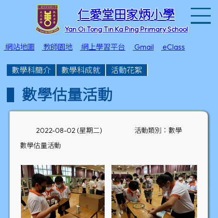
T
仁愛堂田家炳小學
Yan Oi Tong Tin Ka Ping Primary School
網站地圖
教師園地
網上學習平台
Gmail
eClass
數學科簡介
數學科成就
活動花絮
數學估量活動
2022-08-02 (星期二)
活動類別：數學
數學估量活動