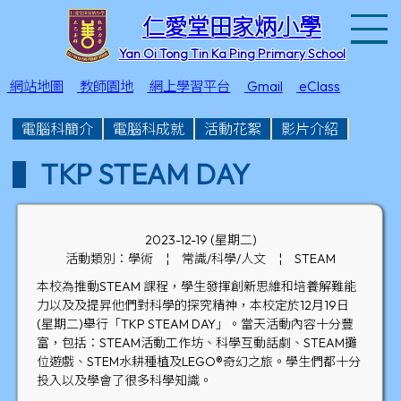
T
仁愛堂田家炳小學
Yan Oi Tong Tin Ka Ping Primary School
網站地圖
教師園地
網上學習平台
Gmail
eClass
電腦科簡介
電腦科成就
活動花絮
影片介紹
TKP STEAM DAY
2023-12-19 (星期二)
活動類別：學術
¦
常識/科學/人文
¦
STEAM
本校為推動STEAM 課程，學生發揮創新思維和培養解難能
力以及及提昇他們對科學的探究精神，本校定於12月19日
(星期二)舉行「TKP STEAM DAY」。當天活動內容十分豐
富，包括：STEAM活動工作坊、科學互動話劇、STEAM攤
位遊戲、STEM水耕種植及LEGO®奇幻之旅。學生們都十分
投入以及學會了很多科學知識。