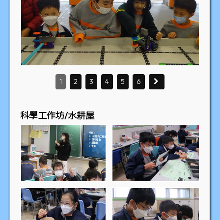
1
2
3
4
5
6
科學工作坊/水耕屋