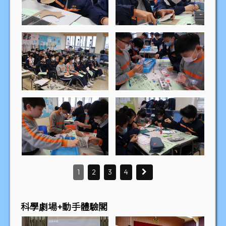
1
2
3
4
科學劇場+動手體驗閣