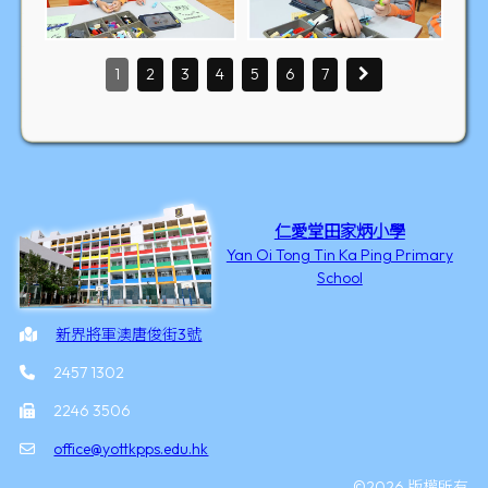
1
2
3
4
5
6
7
仁愛堂田家炳小學
Yan Oi Tong Tin Ka Ping Primary
School
新界將軍澳唐俊街3號
2457 1302
2246 3506
office@yottkpps.edu.hk
©2026 版權所有