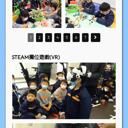
1
2
3
4
5
6
7
STEAM攤位遊戲(VR)