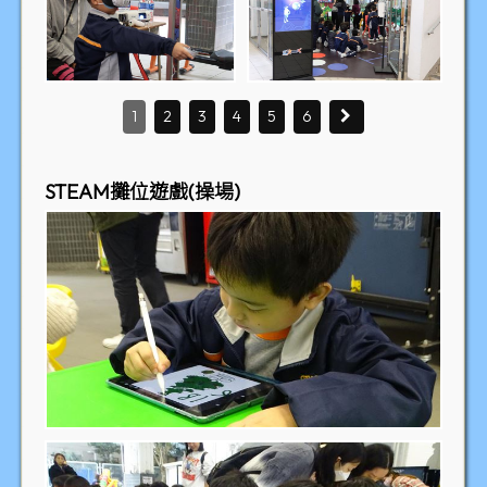
1
2
3
4
5
6
STEAM攤位遊戲(操場)