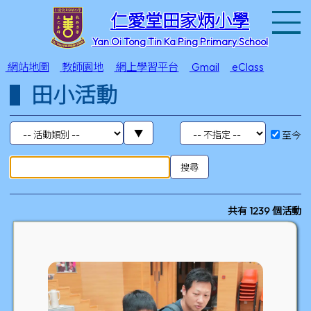
T
仁愛堂田家炳小學
Yan Oi Tong Tin Ka Ping Primary School
網站地圖
教師園地
網上學習平台
Gmail
eClass
田小活動
至今
共有 1239 個活動