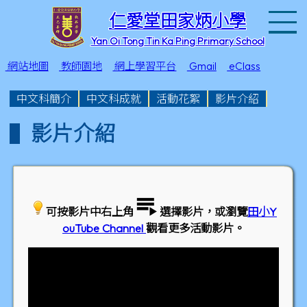
T
仁愛堂田家炳小學
Yan Oi Tong Tin Ka Ping Primary School
網站地圖
教師園地
網上學習平台
Gmail
eClass
中文科簡介
中文科成就
活動花絮
影片介紹
影片介紹
可按影片中右上角
選擇影片，或瀏覽
田小Y
ouTube Channel
觀看更多活動影片。