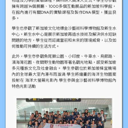
物理及力學的實驗課程，與科研人員深入交流。學生亦參觀
擁有跨越14個展廳、1000多個互動展品的新加坡科學館，
在館內進行有關DNA的實驗課程及製作DNA模型，獲益良
多。
學生也參觀了新加坡文化地標金沙藝術科學博物館及新生水
中心。新生水中心是展示新加坡再造水技術及解決供水短缺
問題的地方，學生從而認識當前和未來的環境威脅，以及如
何推動可持續的生活方式。
此外，學生亦參觀魚尾獅公園、小印度、牛車水、烏節路、
濱海灣花園、夜間野生動物園等著名觀光地點，感受新加坡
多元種族文化及社會融合。 學生參觀位於新加坡樟宜機場
內的全球最大室內瀑布雨漩渦 學生將繪畫的海洋生物圖案
投射在 海洋大螢幕光影內 學生參與金沙藝術科學博物館內
特色光影活動