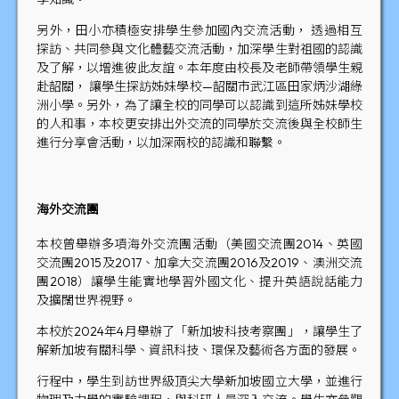
另外，田小亦積極安排學生參加國內交流活動， 透過相互
探訪、共同參與文化體藝交流活動，加深學生對祖國的認識
及了解，以增進彼此友誼。本年度由校長及老師帶領學生親
赴韶關， 讓學生探訪姊妹學校—韶關市武江區田家炳沙湖綠
洲小學。另外，為了讓全校的同學可以認識到這所姊妹學校
的人和事，本校更安排出外交流的同學於交流後與全校師生
進行分享會活動，以加深兩校的認識和聯繫。
海外交流團
本校曾舉辦多項海外交流團活動（美國交流團2014、英國
交流團2015及2017、加拿大交流團2016及2019、澳洲交流
團2018）讓學生能實地學習外國文化、提升英語說話能力
及擴闊世界視野。
本校於2024年4月舉辦了「新加坡科技考察團」，讓學生了
解新加坡有關科學、資訊科技、環保及藝術各方面的發展。
行程中，學生到訪世界級頂尖大學新加坡國立大學，並進行