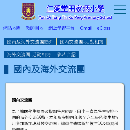
T
仁愛堂田家炳小學
Yan Oi Tong Tin Ka Ping Primary School
網站地圖
教師園地
網上學習平台
Gmail
eClass
國內及海外交流團簡介
國內交流團-活動相簿
海外交流團-活動相簿
影片介紹
國內及海外交流團
國內交流團
為了擴闊學生視野及增加學習經歷，田小一直為學生安排不
同的海外交流活動。本年度安排四年級至六年級的學生於4
月參加新加坡科技交流團，讓學生體驗新加坡生活及學習科
學知識。