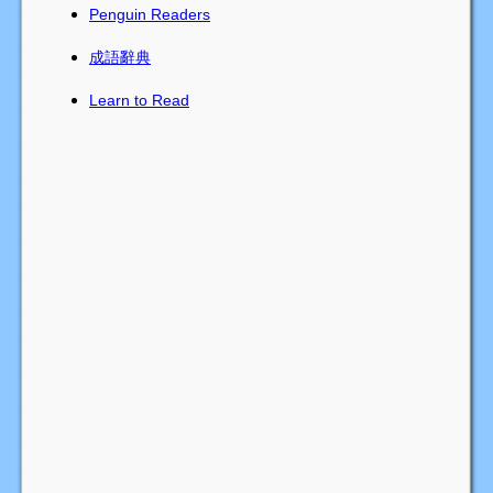
Penguin Readers
成語辭典
Learn to Read