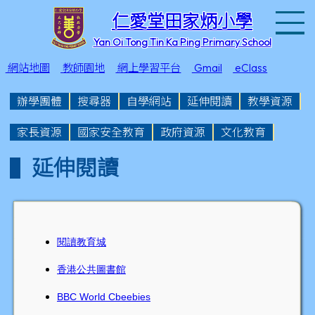
T
仁愛堂田家炳小學
Yan Oi Tong Tin Ka Ping Primary School
網站地圖
教師園地
網上學習平台
Gmail
eClass
辦學團體
搜尋器
自學網站
延伸閱讀
教學資源
家長資源
國家安全教育
政府資源
文化教育
延伸閱讀
閱讀教育城
香港公共圖書館
BBC World Cbeebies