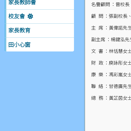
家長教師會
名譽顧問 ：曾校長
校友會
顧 問 ：張副校長
主 席 ：黃偉諾先
家長教育
副主席 ：楊鍵泓先
田小心窗
文 書 ：林恬慧女
財 政 ：庾詠彤女
康 樂 ：馮彩嵐女
聯 絡 ：甘德廣先
總 務 ：黃芷茵女