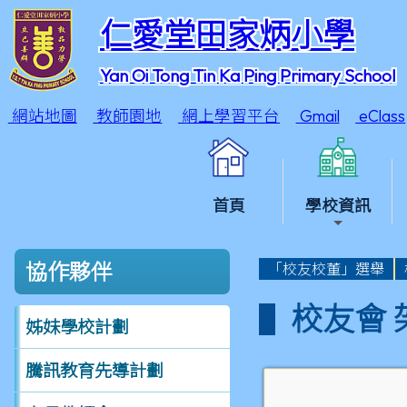
仁愛堂田家炳小學
Yan Oi Tong Tin Ka Ping Primary School
網站地圖
教師園地
網上學習平台
Gmail
eClass
首頁
學校資訊
協作夥伴
「校友校董」選舉
校友會 
姊妹學校計劃
騰訊教育先導計劃