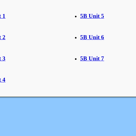
t 1
5B Unit 5
t 2
5B Unit 6
t 3
5B Unit 7
t 4