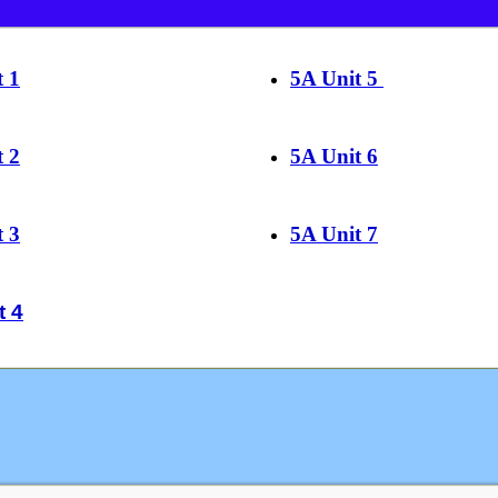
t 1
5A Unit 5
t 2
5A Unit 6
t 3
5A Unit 7
t 4