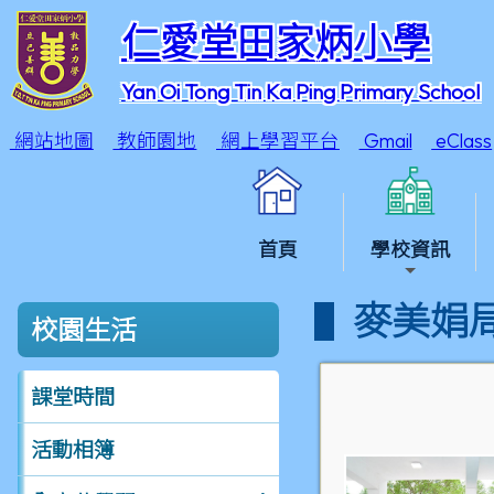
仁愛堂田家炳小學
Yan Oi Tong Tin Ka Ping Primary School
網站地圖
教師園地
網上學習平台
Gmail
eClass
首頁
學校資訊
麥美娟局
校園生活
課堂時間
活動相簿