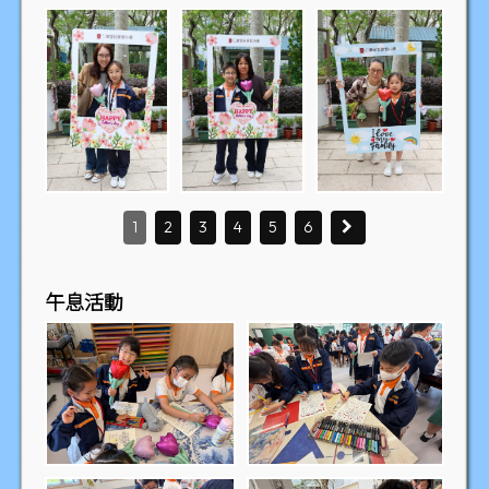
1
2
3
4
5
6
午息活動