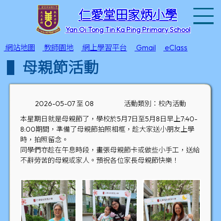
T
仁愛堂田家炳小學
Yan Oi Tong Tin Ka Ping Primary School
網站地圖
教師園地
網上學習平台
Gmail
eClass
母親節活動
2026-05-07 至 08
活動類別：校內活動
本星期日就是母親節了，學校於5月7日至5月8日早上7:40-
8:00期間，準備了母親節拍照相框，趁大家送小朋友上學
時，拍照留念。
同學們亦趁在午息時段，畫張母親節卡或做些小手工，送給
不辭勞苦的母親或家人。預祝各位家長母親節快樂！