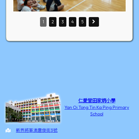
1
2
3
4
5
仁愛堂田家炳小學
Yan Oi Tong Tin Ka Ping Primary
School
新界將軍澳唐俊街3號