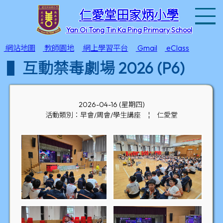
T
仁愛堂田家炳小學
Yan Oi Tong Tin Ka Ping Primary School
網站地圖
教師園地
網上學習平台
Gmail
eClass
互動禁毒劇場 2026 (P6)
2026-04-16 (星期四)
活動類別：早會/周會/學生講座
¦
仁愛堂