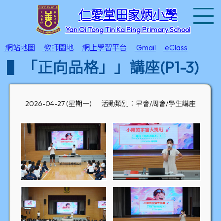
T
仁愛堂田家炳小學
Yan Oi Tong Tin Ka Ping Primary School
網站地圖
教師園地
網上學習平台
Gmail
eClass
「正向品格」」講座(P1-3)
2026-04-27 (星期一)
活動類別：早會/周會/學生講座