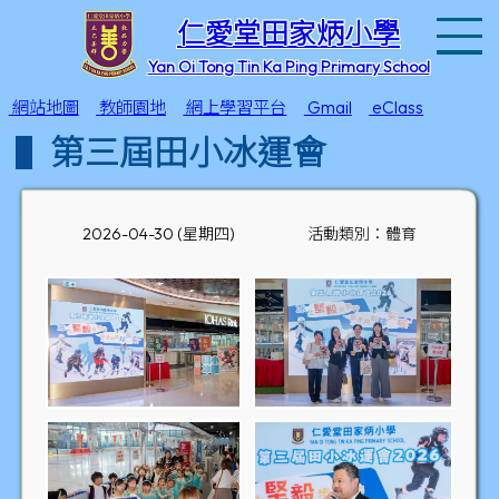
T
仁愛堂田家炳小學
Yan Oi Tong Tin Ka Ping Primary School
網站地圖
教師園地
網上學習平台
Gmail
eClass
第三屆田小冰運會
2026-04-30 (星期四)
活動類別：體育