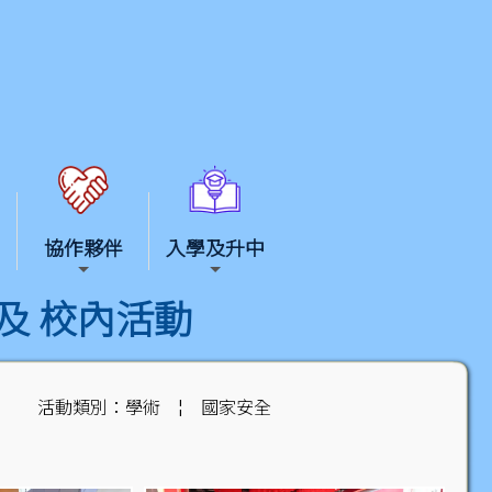
協作夥伴
入學及升中
及 校內活動
活動類別：學術
¦
國家安全