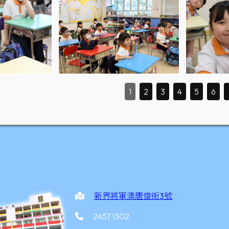
1
2
3
4
5
6
新界將軍澳唐俊街3號
2457 1302