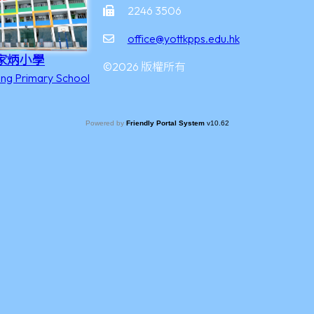
2246 3506
office@yottkpps.edu.hk
家炳小學
©2026 版權所有
ing Primary School
Powered by
Friendly Portal System
v
10.62