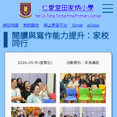
T
仁愛堂田家炳小學
Yan Oi Tong Tin Ka Ping Primary School
網站地圖
教師園地
網上學習平台
Gmail
eClass
閱讀與寫作能力提升：家校
同行
2026-05-15 (星期五)
活動類別：家長講座