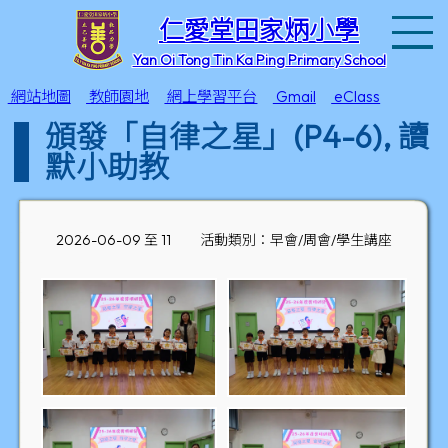
T
仁愛堂田家炳小學
Yan Oi Tong Tin Ka Ping Primary School
網站地圖
教師園地
網上學習平台
Gmail
eClass
頒發「自律之星」(P4-6), 讀
默小助教
2026-06-09 至 11
活動類別：早會/周會/學生講座